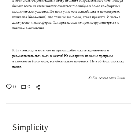
В этот столь очаровательный вечер не менее очаровательного (
нет
) ноября
больше всего на свете хочется оказаться где-нибудь в более комфортных
климатических условиях. Но пока у нас есть мягкий плед и пол-литровая
чашка чая (
бокал вина
), что тоже не так плохо, стоит признать. И весьма
даже уютно и атмосферно. Так предадимся же просмотру пинтереста и
поискам вдохновения.
P. S.: и никогда и ни за что не прекращайте искать вдохновение и
реализовывать свои идеи и мечты! Не смотря ни на какие преграды
и сложности этого мира, все обязательно получится! Ну а об этом расскажу
позже.
ХоХо, всегда ваша Энни
0
0
Simplicity