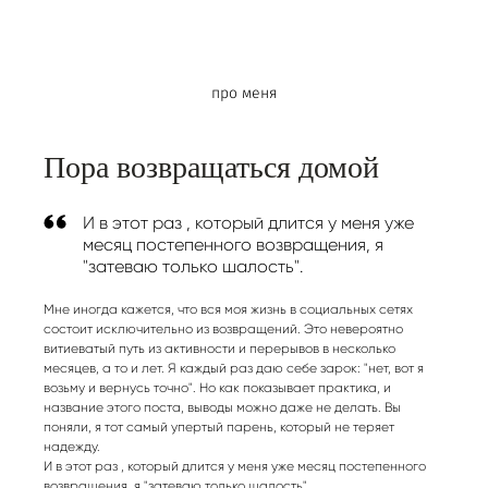
про меня
Пора возвращаться домой
И в этот раз , который длится у меня уже
месяц постепенного возвращения, я
"затеваю только шалость".
Мне иногда кажется, что вся моя жизнь в социальных сетях
состоит исключительно из возвращений. Это невероятно
витиеватый путь из активности и перерывов в несколько
месяцев, а то и лет. Я каждый раз даю себе зарок: "нет, вот я
возьму и вернусь точно". Но как показывает практика, и
название этого поста, выводы можно даже не делать. Вы
поняли, я тот самый упертый парень, который не теряет
надежду.
И в этот раз , который длится у меня уже месяц постепенного
возвращения, я "затеваю только шалость".