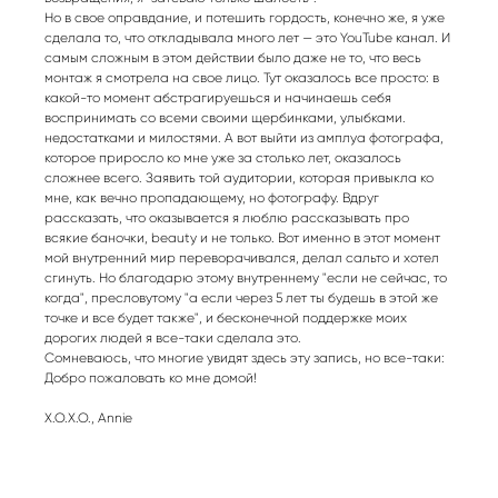
Но в свое оправдание, и потешить гордость, конечно же, я уже
сделала то, что откладывала много лет — это YouTube канал. И
самым сложным в этом действии было даже не то, что весь
монтаж я смотрела на свое лицо. Тут оказалось все просто: в
какой-то момент абстрагируешься и начинаешь себя
воспринимать со всеми своими щербинками, улыбками.
недостатками и милостями. А вот выйти из амплуа фотографа,
которое приросло ко мне уже за столько лет, оказалось
сложнее всего. Заявить той аудитории, которая привыкла ко
мне, как вечно пропадающему, но фотографу. Вдруг
рассказать, что оказывается я люблю рассказывать про
всякие баночки, beauty и не только. Вот именно в этот момент
мой внутренний мир переворачивался, делал сальто и хотел
сгинуть. Но благодарю этому внутреннему "если не сейчас, то
когда", пресловутому "а если через 5 лет ты будешь в этой же
точке и все будет также", и бесконечной поддержке моих
дорогих людей я все-таки сделала это.
Сомневаюсь, что многие увидят здесь эту запись, но все-таки:
Добро пожаловать ко мне домой!
Х.О.Х.О., Annie